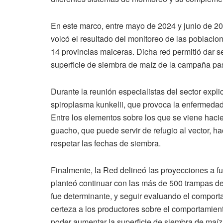
En este marco, entre mayo de 2024 y junio de 2
volcó el resultado del monitoreo de las poblacion
14 provincias maiceras. Dicha red permitió dar se
superficie de siembra de maíz de la campaña pa
Durante la reunión especialistas del sector exp
spiroplasma kunkelii, que provoca la enfermeda
Entre los elementos sobre los que se viene hacie
guacho, que puede servir de refugio al vector, ha
respetar las fechas de siembra.
Finalmente, la Red delineó las proyecciones a fu
planteó continuar con las más de 500 trampas de 
fue determinante, y seguir evaluando el comportami
certeza a los productores sobre el comportamient
poder aumentar la superficie de siembra de maí