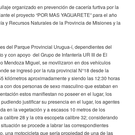
ullaje organizado en prevención de cacería furtiva por la
delante el proyecto “POR MAS YAGUARETE” para el año
gía y Recursos Naturales de la Provincia de Misiones y la
es del Parque Provincial Urugua-í, dependientes del
to y con apoyo del Grupo de Infantería UR III de El
io Mendoza Miguel, se movilizaron en dos vehículos
nde se ingresó por la ruta provincial N°18 desde la
 55 kilómetros aproximadamente y siendo las 12:30 horas
 da con dos personas de sexo masculino que estaban en
ntación estos manifiestan no poseer en el lugar, los
diendo justificar su presencia en el lugar, los agentes
ida en la vegetación y a escasos 10 metros de los
 calibre 28 y la otra escopeta calibre 32; considerando
l situación se procede a labrar las correspondientes
, una motocicleta que sería propiedad de una de las