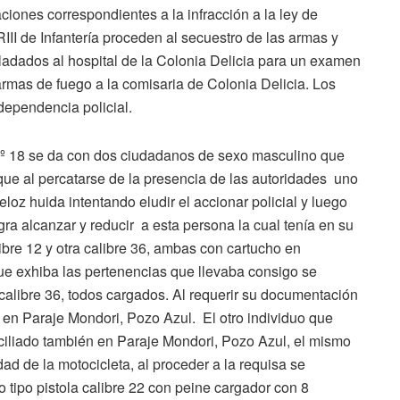
iones correspondientes a la infracción a la ley de
RIII de Infantería proceden al secuestro de las armas y
ladados al hospital de la Colonia Delicia para un examen
armas de fuego a la comisaria de Colonia Delicia. Los
dependencia policial.
l Nº 18 se da con dos ciudadanos de sexo masculino que
que al percatarse de la presencia de las autoridades uno
oz huida intentando eludir el accionar policial y luego
gra alcanzar y reducir a esta persona la cual tenía en su
bre 12 y otra calibre 36, ambas con cartucho en
que exhiba las pertenencias que llevaba consigo se
calibre 36, todos cargados. Al requerir su documentación
 en Paraje Mondori, Pozo Azul. El otro individuo que
ciliado también en Paraje Mondori, Pozo Azul, el mismo
d de la motocicleta, al proceder a la requisa se
 tipo pistola calibre 22 con peine cargador con 8