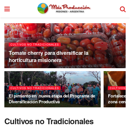
CULTIVOS NO TRADICIONALES
Tomate cherry para diversificar la
horticultura misionera
CULTIVOS NO TRADICIONALES
CULTIVOS N
El pimiento en nueva etapa del Programa de
Fortalecen 
Diversificación Productiva
zona centro
Cultivos no Tradicionales