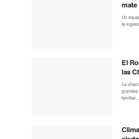
mate 
Un equip
la inges
El Ro
las C
La chacr
grandes 
familiar,..
Clima
alert