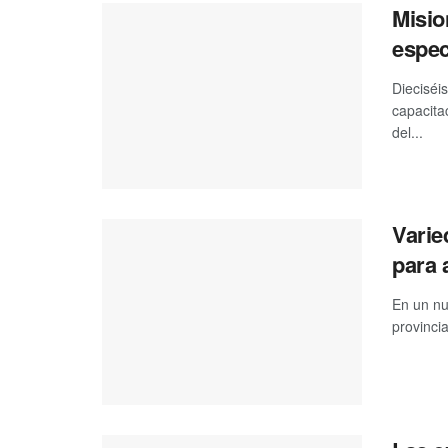
Misio
espec
Dieciséi
capacitac
del...
Varie
para 
En un nu
provincia