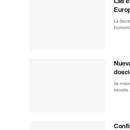
Las e
Europ
La Secre
Economía
Nueva
dosci
Se mejor
escuela, 
Confi