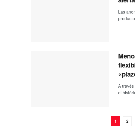
Las anom
producto
Menos
flexi
«plaz
A través 
el histór
1
2