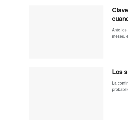
Clave
cuand
Ante los
meses, e
Los s
La confi
probabil