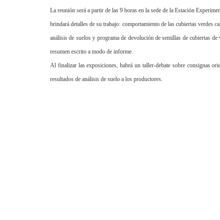
La reunión será a partir de las 9 horas en la sede de
la Estación Experimen
brindará detalles de su trabajo: comportamiento de las cubiertas verdes ca
análisis de suelos y programa de devolución de semillas de cubiertas de 
resumen escrito a modo de informe.
Al finalizar las exposiciones, habrá un taller-debate sobre consignas or
resultados de análisis de suelo a los productores.