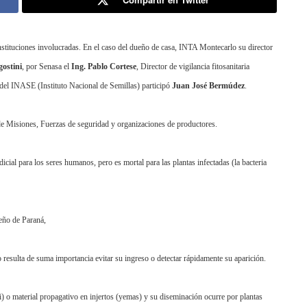
nstituciones involucradas. En el caso del dueño de casa, INTA Montecarlo su director
ostini
, por Senasa el
Ing. Pablo Cortese
, Director de vigilancia fitosanitaria
 del INASE (Instituto Nacional de Semillas) participó
Juan José Bermúdez
.
 de Misiones, Fuerzas de seguridad y organizaciones de productores.
icial para los seres humanos, pero es mortal para las plantas infectadas (la bacteria
leño de Paraná,
 resulta de suma importancia evitar su ingreso o detectar rápidamente su aparición.
ri) o material propagativo en injertos (yemas) y su diseminación ocurre por plantas