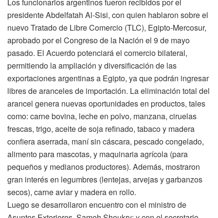
Los funcionarios argentinos fueron recibidos por el
presidente Abdelfatah Al-Sisi, con quien hablaron sobre el
nuevo Tratado de Libre Comercio (TLC), Egipto-Mercosur,
aprobado por el Congreso de la Nación el 9 de mayo
pasado. El Acuerdo potenciará el comercio bilateral,
permitiendo la ampliación y diversificación de las
exportaciones argentinas a Egipto, ya que podrán ingresar
libres de aranceles de importación. La eliminación total del
arancel genera nuevas oportunidades en productos, tales
como: carne bovina, leche en polvo, manzana, ciruelas
frescas, trigo, aceite de soja refinado, tabaco y madera
confiera aserrada, maní sin cáscara, pescado congelado,
alimento para mascotas, y maquinaria agrícola (para
pequeños y medianos productores). Además, mostraron
gran interés en legumbres (lentejas, arvejas y garbanzos
secos), carne aviar y madera en rollo.
Luego se desarrollaron encuentro con el ministro de
Asuntos Exteriores, Sameh Shoukry; y con el secretario