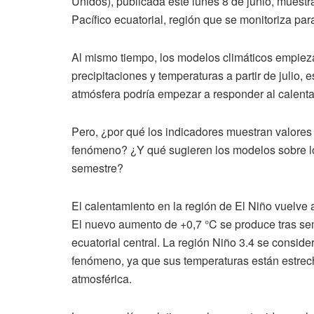
Unidos), publicada este lunes 8 de junio, muest
Pacífico ecuatorial, región que se monitoriza pa
Al mismo tiempo, los modelos climáticos empieza
precipitaciones y temperaturas a partir de julio
atmósfera podría empezar a responder al calenta
Pero, ¿por qué los indicadores muestran valores t
fenómeno? ¿Y qué sugieren los modelos sobre lo
semestre?
El calentamiento en la región de El Niño vuelve a
El nuevo aumento de +0,7 °C se produce tras sem
ecuatorial central. La región Niño 3.4 se consid
fenómeno, ya que sus temperaturas están estrec
atmosférica.