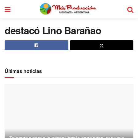
destacó
Lino Barañao
Últimas noticias
Tolerancia cero a la pesca ilegal y sancionan un nuevo