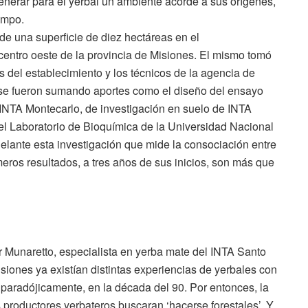
nerar para el yerbal un ambiente acorde a sus orígenes,
empo.
e una superficie de diez hectáreas en el
centro oeste de la provincia de Misiones. El mismo tomó
os del establecimiento y los técnicos de la agencia de
o se fueron sumando aportes como el diseño del ensayo
e INTA Montecarlo, de investigación en suelo de INTA
 del Laboratorio de Bioquímica de la Universidad Nacional
delante esta investigación que mide la consociación entre
meros resultados, a tres años de sus inicios, son más que
r Munaretto, especialista en yerba mate del INTA Santo
isiones ya existían distintas experiencias de yerbales con
 paradójicamente, en la década del 90. Por entonces, la
s productores yerbateros buscaran ‘hacerse forestales’. Y