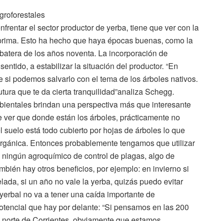
agroforestales
frentar el sector productor de yerba, tiene que ver con la
a prima. Esto ha hecho que haya épocas buenas, como la
erbatera de los años noventa. La incorporación de
sentido, a estabilizar la situación del productor. “En
e si podemos salvarlo con el tema de los árboles nativos.
tura que te da cierta tranquilidad”analiza Schegg.
bientales brindan una perspectiva más que interesante
 ver que donde están los árboles, prácticamente no
suelo está todo cubierto por hojas de árboles lo que
a orgánica. Entonces probablemente tengamos que utilizar
s ningún agroquímico de control de plagas, algo de
ambién hay otros beneficios, por ejemplo: en invierno si
lada, si un año no vale la yerba, quizás puedo evitar
 yerbal no va a tener una caída importante de
potencial que hay por delante: “Si pensamos en las 200
el norte de Corrientes, obviamente que estamos