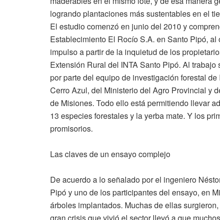
maderables en el mismo lote, y de esa manera ge
logrando plantaciones más sustentables en el ti
El estudio comenzó en junio del 2010 y comprend
Establecimiento El Rocío S.A. en Santo Pipó, al 
impulso a partir de la inquietud de los propietari
Extensión Rural del INTA Santo Pipó. Al trabaj
por parte del equipo de investigación forestal d
Cerro Azul, del Ministerio del Agro Provincial y
de Misiones. Todo ello está permitiendo llevar a
13 especies forestales y la yerba mate. Y los pri
promisorios.
Las claves de un ensayo complejo
De acuerdo a lo señalado por el ingeniero Nésto
Pipó y uno de los participantes del ensayo, en M
árboles implantados. Muchas de ellas surgieron,
gran crisis que vivió el sector llevó a que mucho