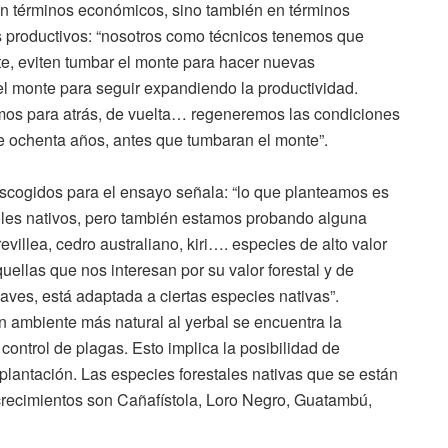
en términos económicos, sino también en términos
s productivos: “nosotros como técnicos tenemos que
te, eviten tumbar el monte para hacer nuevas
 monte para seguir expandiendo la productividad.
mos para atrás, de vuelta… regeneremos las condiciones
e ochenta años, antes que tumbaran el monte”.
scogidos para el ensayo señala: “lo que planteamos es
oles nativos, pero también estamos probando alguna
illea, cedro australiano, kiri…. especies de alto valor
ellas que nos interesan por su valor forestal y de
aves, está adaptada a ciertas especies nativas”.
n ambiente más natural al yerbal se encuentra la
 control de plagas. Esto implica la posibilidad de
plantación. Las especies forestales nativas que se están
recimientos son Cañafístola, Loro Negro, Guatambú,