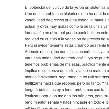
El potencial del cultivo de la yerba en sistemas 
Uno de los problemas históricos que ha debido en
variabilidad de precios que ha tenido la materi
actual, y otras muy malas como la de la crisis y
forestación en el yerbal puede contribuir, en este 
realidad en cuanto a la variación de precios no s
Pero si evidentemente estás creando una renta fu
Además de ello, los beneficios económicos y am
para esta modalidad de producción: “ya se puede
tenemos problemas de malezas, prácticamente el 
implica el comienzo del ciclo vital de la materi
menos fertilizantes, seguramente no utilizaremo
fertilizante habrá que reponer, pero no tanto. Y t
tengo árboles no voy a tener problemas con la he
fertilizar porque no me dan los números, pero mi
rendimiento” señala y hace hincapié en todo el 
mil hectáreas de yerba que tiene la provincia y 