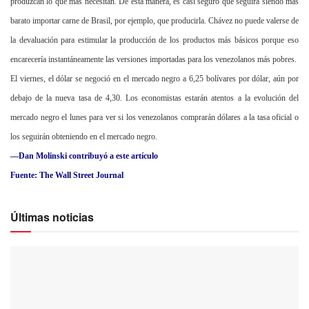
produzcan lo que más necesitan. De esta manera, es casi seguro que seguirá siendo más
barato importar carne de Brasil, por ejemplo, que producirla. Chávez no puede valerse de
la devaluación para estimular la producción de los productos más básicos porque eso
encarecería instantáneamente las versiones importadas para los venezolanos más pobres.
El viernes, el dólar se negoció en el mercado negro a 6,25 bolívares por dólar, aún por
debajo de la nueva tasa de 4,30. Los economistas estarán atentos a la evolución del
mercado negro el lunes para ver si los venezolanos comprarán dólares a la tasa oficial o
los seguirán obteniendo en el mercado negro.
—Dan Molinski contribuyó a este artículo
Fuente: The Wall Street Journal
Últimas noticias