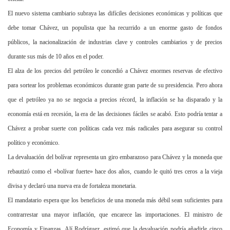
El nuevo sistema cambiario subraya las difíciles decisiones económicas y políticas que
debe tomar Chávez, un populista que ha recurrido a un enorme gasto de fondos
públicos, la nacionalización de industrias clave y controles cambiarios y de precios
durante sus más de 10 años en el poder.
El alza de los precios del petróleo le concedió a Chávez enormes reservas de efectivo
para sortear los problemas económicos durante gran parte de su presidencia. Pero ahora
que el petróleo ya no se negocia a precios récord, la inflación se ha disparado y la
economía está en recesión, la era de las decisiones fáciles se acabó. Esto podría tentar a
Chávez a probar suerte con políticas cada vez más radicales para asegurar su control
político y económico.
La devaluación del bolívar representa un giro embarazoso para Chávez y la moneda que
rebautizó como el «bolívar fuerte» hace dos años, cuando le quitó tres ceros a la vieja
divisa y declaró una nueva era de fortaleza monetaria.
El mandatario espera que los beneficios de una moneda más débil sean suficientes para
contrarrestar una mayor inflación, que encarece las importaciones. El ministro de
Economía y Finanzas, Alí Rodríguez, estimó que la devaluación podría añadirle cinco