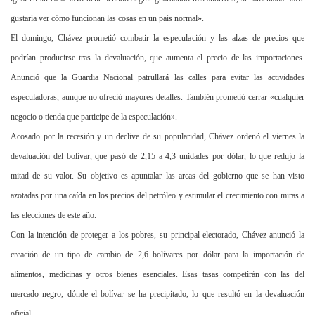
gustaría ver cómo funcionan las cosas en un país normal».
El domingo, Chávez prometió combatir la especulación y las alzas de precios que
podrían producirse tras la devaluación, que aumenta el precio de las importaciones.
Anunció que
la Guardia Nacional
patrullará las calles para evitar las actividades
especuladoras, aunque no ofreció mayores detalles. También prometió cerrar «cualquier
negocio o tienda que participe de la especulación».
Acosado por la recesión y un declive de su popularidad, Chávez ordenó el viernes la
devaluación del bolívar, que pasó de
2,15 a
4,3 unidades por dólar, lo que redujo la
mitad de su valor. Su objetivo es apuntalar las arcas del gobierno que se han visto
azotadas por una caída en los precios del petróleo y estimular el crecimiento con miras a
las elecciones de este año.
Con la intención de proteger a los pobres, su principal electorado, Chávez anunció la
creación de un tipo de cambio de 2,6 bolívares por dólar para la importación de
alimentos, medicinas y otros bienes esenciales. Esas tasas competirán con las del
mercado negro, dónde el bolívar se ha precipitado, lo que resultó en la devaluación
oficial.