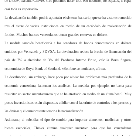
de Dios!», exclamó Chávez. «No podemos hacer todo eso nosotros, los zapatos, la ropa,
casi toda es importada».
La devaluación también podría apuntalar el sistema bancario, que se ha visto estremecido
tras el cierre de varias instituciones en medio de un escándalo de malversación de
fondos. Muchos bancos venezolanos tienen grandes reservas en dólares.
La medida también beneficiaría a los tenedores de bonos denominados en dólares
emitidos por Venezuela y PDVSA. La devaluación reduce la brecha de financiación del
país de 7% a alrededor de 3% del Producto Interno Bruto, calcula Boris Segura,
economista de Royal Bank of Scotland. «Son buenas noticias», afirma.
La devaluación, sin embargo, hace poco por aliviar los problemas más profundos de la
economía venezolana, lamentan los analistas. La medida, por ejemplo, no basta para
resucitar un sector manufacturero que se ha atrofiado en medio de un clima hostil. Muy
pocos inversionistas están dispuestos a lidiar con el laberinto de controles a los precios y
las divisas y el omnipresente temor a la nacionalización.
Asimismo, al subsidiar el tipo de cambio para importar alimentos, medicinas y otros
bienes esenciales, Chávez elimina cualquier incentivo para que los venezolanos