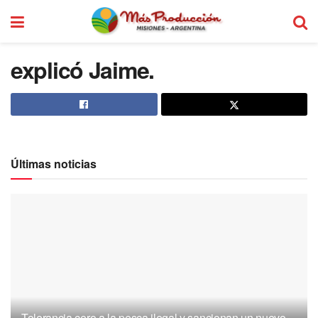
explicó Jaime.
Últimas noticias
Tolerancia cero a la pesca ilegal y sancionan un nuevo