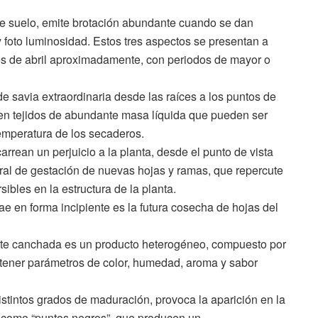
de suelo, emite brotación abundante cuando se dan
foto luminosidad. Estos tres aspectos se presentan a
mes de abril aproximadamente, con periodos de mayor o
 savia extraordinaria desde las raíces a los puntos de
, en tejidos de abundante masa líquida que pueden ser
temperatura de los secaderos.
arrean un perjuicio a la planta, desde el punto de vista
tural de gestación de nuevas hojas y ramas, que repercute
sibles en la estructura de la planta.
rae en forma incipiente es la futura cosecha de hojas del
ate canchada es un producto heterogéneo, compuesto por
e tener parámetros de color, humedad, aroma y sabor
stintos grados de maduración, provoca la aparición en la
como “puntos negros”, que producen un