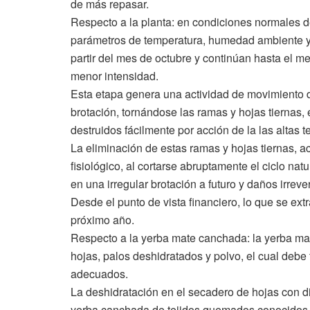
de más repasar.
Respecto a la planta: en condiciones normales 
parámetros de temperatura, humedad ambiente y 
partir del mes de octubre y continúan hasta el 
menor intensidad.
Esta etapa genera una actividad de movimiento de
brotación, tornándose las ramas y hojas tiernas
destruidos fácilmente por acción de la las altas 
La eliminación de estas ramas y hojas tiernas, ac
fisiológico, al cortarse abruptamente el ciclo na
en una irregular brotación a futuro y daños irrever
Desde el punto de vista financiero, lo que se ext
próximo año.
Respecto a la yerba mate canchada: la yerba m
hojas, palos deshidratados y polvo, el cual deb
adecuados.
La deshidratación en el secadero de hojas con di
yerba canchada de tejidos quemados conocidos 