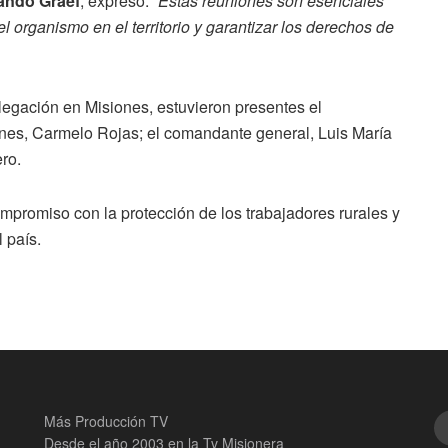
ando Graef
, expresó:
“Estas reuniones son esenciales
del organismo en el territorio y garantizar los derechos de
elegación en Misiones, estuvieron presentes el
nes, Carmelo Rojas; el comandante general, Luis María
ro.
promiso con la protección de los trabajadores rurales y
l país.
Más Producción TV
Desde el año 2003 en la Tv Misionera