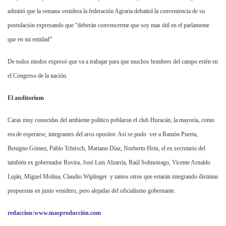
admitió que la semana venidera la federación Agraria debatirá la conveniencia de su
postulación expresando que “deberán convencerme que soy mas útil en el parlamente
que en mi entidad”
De todos modos expresó que va a trabajar para que muchos hombres del campo estén en
el Congreso de la nación.
El auditorium
Caras muy conocidas del ambiente político poblaron el club Huracán, la mayoría, como
era de esperarse, integrantes del arco opositor. Así se pudo
ver a Ramón Puerta,
Benigno Gómez, Pablo Tchirsch, Mariano Díaz, Norberto Hein, el ex secretario del
también ex gobernador Rovira, José Luis Alzarrìa, Raúl Solmoirago, Vicente Arnaldo
Lujàn, Miguel Molina, Claudio Wiplinger
y tantos otros que estarán integrando distintas
propuestas en junio venidero, pero alejadas del oficialismo gobernante.
redaccion:www.masproducciòn.com