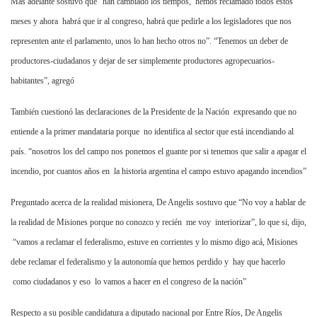
Mas adelante sostuvo que “han cambiado los tiempos,
hemos reclamado todos estos
meses y ahora
habrá que ir al congreso, habrá que pedirle a los legisladores que nos
representen ante el parlamento, unos lo han hecho otros no”. “Tenemos un deber de
productores-ciudadanos y dejar de ser simplemente productores agropecuarios-
habitantes”, agregó
También cuestionó las declaraciones de
la Presidente
de
la Nación
expresando que no
entiende a la primer mandataria porque
no identifica al sector que está incendiando al
país. “nosotros los del campo nos ponemos el guante por si tenemos que salir a apagar el
incendio, por cuantos años en
la historia argentina el campo estuvo apagando incendios”
Preguntado acerca de la realidad misionera, De Angelis sostuvo que “No voy a hablar de
la realidad de Misiones porque no conozco y recién
me voy
interiorizar”, lo que si, dijo,
“vamos a reclamar el federalismo, estuve en corrientes y lo mismo digo acá, Misiones
debe reclamar el federalismo y la autonomía que hemos perdido y
hay que hacerlo
como ciudadanos y eso
lo vamos a hacer en el congreso de la nación”
Respecto a su posible candidatura a diputado nacional por Entre Ríos, De Angelis