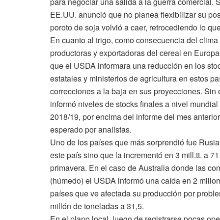
para negociar una salida a la guerra comercial. 
EE.UU. anunció que no planea flexibilizar su pos
poroto de soja volvió a caer, retrocediendo lo qu
En cuanto al trigo, como consecuencia del clima
productoras y exportadoras del cereal en Europa 
que el USDA informara una reducción en los sto
estatales y ministerios de agricultura en estos 
correcciones a la baja en sus proyecciones. Si
informó niveles de stocks finales a nivel mundia
2018/19, por encima del informe del mes anterio
esperado por analistas.
Uno de los países que más sorprendió fue Rusia
este país sino que la incrementó en 3 mill.tt. a 7
primavera. En el caso de Australia donde las con
(húmedo) el USDA informó una caída en 2 millone
países que ve afectada su producción por proble
millón de toneladas a 31,5.
En el plano local, luego de registrarse pocas op