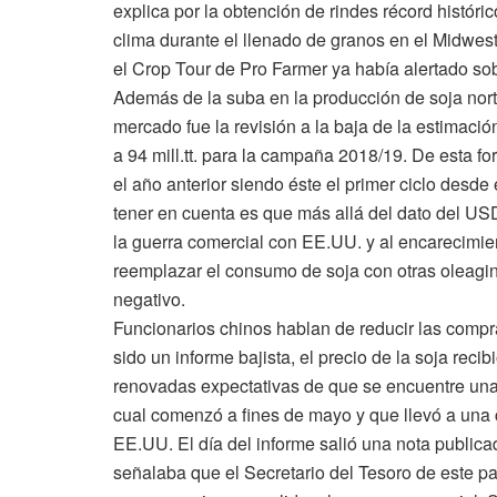
explica por la obtención de rindes récord históri
clima durante el llenado de granos en el Midwes
el Crop Tour de Pro Farmer ya había alertado sob
Además de la suba en la producción de soja norte
mercado fue la revisión a la baja de la estimació
a 94 mill.tt. para la campaña 2018/19. De esta f
el año anterior siendo éste el primer ciclo desd
tener en cuenta es que más allá del dato del U
la guerra comercial con EE.UU. y al encarecimient
reemplazar el consumo de soja con otras oleagin
negativo.
Funcionarios chinos hablan de reducir las compras
sido un informe bajista, el precio de la soja recib
renovadas expectativas de que se encuentre una 
cual comenzó a fines de mayo y que llevó a una 
EE.UU. El día del informe salió una nota publica
señalaba que el Secretario del Tesoro de este pa