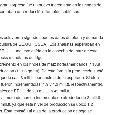
 gran sorpresa fue un nuevo incremento en los rindes de
speraban una reducción. También subió sus
s estuvieron signados por los datos de oferta y demanda
cultura de EE.UU. (USDA). Los analistas esperaban en
EE.UU., una leve caída en la cosecha de maíz de este
tocks mundiales de trigo.
ncremento en los rindes de maíz norteamericanos (113,8
ucción (111,6 qq/ha). De esta forma la producción subió
 y quedó casi 8 mill.tt. por encima de lo esperado. Si bien
ueron incrementadas (1,9 y 1,3 mill.tt. respectivamente),
les de EEUU de 2,3 mill.tt. a 45 mill.tt.
al mercado con un incremento de alrededor de 3 mill.tt.
ill.tt. ya que este nivel de producción se ubicó 1,2
as. Esta revisión al alza de la producción de soja se