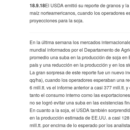
18.9.18
El USDA emitió su reporte de granos y la
maíz norteamericanos, cuando los operadores e
proyecciones para la soja.
En la última semana los mercados internacionale
mundial informados por el Departamento de Agri
promedio una suba en la producción de soja en 
país y una reducción en la producción y en los s
La gran sorpresa de este reporte fue un nuevo i
qq/ha), cuando los operadores esperaban una red
6 mill.tt. vs el informe anterior a casi 377 mill.tt.
tanto el consumo interno como las exportaciones f
no se logró evitar una suba en las existencias fina
En cuanto a la soja, el USDA también sorprendió 
en la producción estimada de EE.UU. a casi 128 m
mill.tt. por encima de lo esperado por los analist