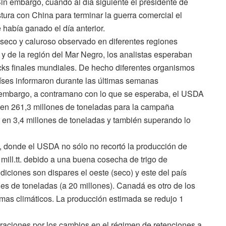
Sin embargo, cuando al día siguiente el presidente de
tura con China para terminar la guerra comercial el
e había ganado el día anterior.
 seco y caluroso observado en diferentes regiones
y de la región del Mar Negro, los analistas esperaban
cks finales mundiales. De hecho diferentes organismos
países informaron durante las últimas semanas
n embargo, a contramano con lo que se esperaba, el USDA
l en 261,3 millones de toneladas para la campaña
r en 3,4 millones de toneladas y también superando lo
, donde el USDA no sólo no recortó la producción de
1 mill.tt. debido a una buena cosecha de trigo de
diciones son dispares el oeste (seco) y este del país
s de toneladas (a 20 millones). Canadá es otro de los
mas climáticos. La producción estimada se redujo 1
eraciones por los cambios en el régimen de retenciones a