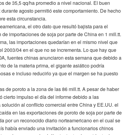
cos de 35,5 qq/ha promedio a nivel nacional. El buen
t durante agosto permitió este comportamiento. De hecho
re esta circunstancia.
americana, el otro dato que resultó bajista para el
n de importaciones de soja por parte de China en 1 mill.tt.
orma, las importaciones quedarían en el mismo nivel que
e el 2003/04 en el que no se incrementa. Lo que hay que
SDA, fuentes chinas anunciaron esta semana que debido a
o de la materia prima, el gigante asiático podría
osas e incluso reducirlo ya que el margen se ha puesto
 de poroto a la zona de las 86 mill.tt. A pesar de haber
ió cierto impulso el día del informe debido a las
solución al conflicto comercial entre China y EE.UU. el
caída en las exportaciones de poroto de soja por parte de
da por un reconocido diario norteamericano en el cual se
ís había enviado una invitación a funcionarios chinos