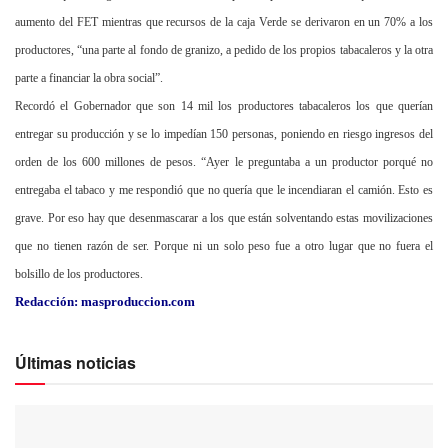
aumento del FET mientras que recursos de la caja Verde se derivaron en un 70% a los
productores, “una parte al fondo de granizo, a pedido de los propios tabacaleros y la otra
parte a financiar la obra social”.
Recordó el Gobernador que son 14 mil los productores tabacaleros los que querían
entregar su producción y se lo impedían 150 personas, poniendo en riesgo ingresos del
orden de los 600 millones de pesos. “Ayer le preguntaba a un productor porqué no
entregaba el tabaco y me respondió que no quería que le incendiaran el camión. Esto es
grave. Por eso hay que desenmascarar a los que están solventando estas movilizaciones
que no tienen razón de ser. Porque ni un solo peso fue a otro lugar que no fuera el
bolsillo de los productores.
Redacción: masproduccion.com
Últimas noticias