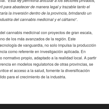
al: “
Esta ley permitiría articular a los sectores privados,
il para abastecer de manera legal y trazable tanto el
aría la inversión dentro de la provincia, brindando un
industria del cannabis medicinal y el cáñamo
”.
 del cannabis medicinal con proyectos de gran escala,
 uno de los más avanzados de la región. Este
tecnología de vanguardia, no solo impulsa la producción
incia como referente en investigación aplicada. En
o normativo propio, adaptado a la realidad local. A partir
rencia en modelos regulatorios de otras provincias, se
tice el acceso a la salud, fomente la diversificación
do para el crecimiento de la industria.