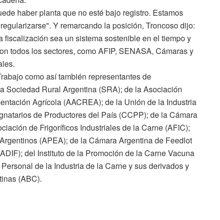
puede haber planta que no esté bajo registro. Estamos
egularizarse". Y remarcando la posición, Troncoso dijo:
 fiscalización sea un sistema sostenible en el tiempo y
 con todos los sectores, como AFIP, SENASA, Cámaras y
ales.
 Trabajo como así también representantes de
a Sociedad Rural Argentina (SRA); de la Asociación
ntación Agrícola (AACREA); de la Unión de la Industria
gnatarios de Productores del País (CCPP); de la Cámara
ación de Frigoríficos Industriales de la Carne (AFIC);
 Argentinos (APEA); de la Cámara Argentina de Feedlot
(CADIF); del Instituto de la Promoción de la Carne Vacuna
Personal de la Industria de la Carne y sus derivados y
tinas (ABC).