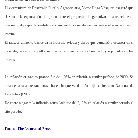
El viceministro de Desarrollo Rural y Agropecuario, Victor Hugo Vásquez, aseguró que
el veto a la exportación del grano tiene el propósito de garantizar el abastecimiento
interno y dijo que la medida será suspendida cuando se normalice el abastecimiento
interno.
El maíz es alimento básico en la industria avícola y desde que comenzó a escasear en el
mercado, la carne de pollo incrementó sus precios en el mercado y repercutió en los
precios.
La inflación en agosto pasado fue de 1,06% en relación a similar período de 2009. Se
trata de la tasa mensual más alta en lo que va del año, dijo el Instituto Nacional de
Estadística (INE).
De enero a agosto la inflación acumulada fue del 2,12% en relación a similar período el
año pasado.
Fuente: The Associated Press