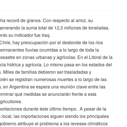
a record de granos. Con respecto al arroz, su
enerando la suma total de 12,3 millones de toneladas.
to su indicador fue Iraq.
 Chile, hay preocupación por el desborde de los ríos
rmanentes lluvias ocurridas a lo largo de toda la
sastre en zonas urbanas y agrícolas. En el Litoral de la
ia hídrica y agrícola. Lo mismo pasa en los estados del
s. Miles de familias debieron ser trasladadas y
ién se registran numerosas muertes a lo largo de las
, en Argentina se espera una reunión clave entre las
terminar qué medidas se anunciarán frente a esta
gricultores.
portaciones durante éste último tiempo. A pesar de la
ocal, las importaciones siguen siendo los principales
 gobierno atribuye el problema a los reveses climáticos