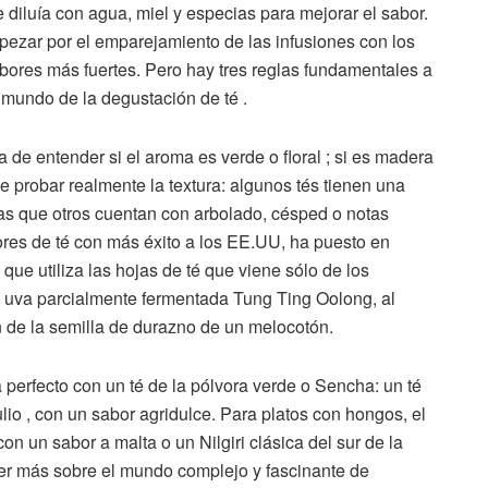
diluía con agua, miel y especias para mejorar el sabor.
ezar por el emparejamiento de las infusiones con los
bores más fuertes. Pero hay tres reglas fundamentales a
 mundo de la degustación de té .
 de entender si el aroma es verde o floral ; si es madera
e probar realmente la textura: algunos tés tienen una
as que otros cuentan con arbolado, césped o notas
ores de té con más éxito a los EE.UU, ha puesto en
ue utiliza las hojas de té que viene sólo de los
la uva parcialmente fermentada Tung Ting Oolong, al
n de la semilla de durazno de un melocotón.
 perfecto con un té de la pólvora verde o Sencha: un té
lio , con un sabor agridulce. Para platos con hongos, el
on un sabor a malta o un Nilgiri clásica del sur de la
der más sobre el mundo complejo y fascinante de