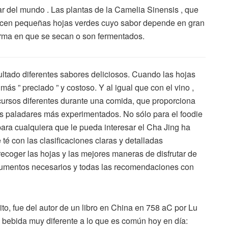
ar del mundo . Las plantas de la Camelia Sinensis , que
ducen pequeñas hojas verdes cuyo sabor depende en gran
rma en que se secan o son fermentados.
ltado diferentes sabores deliciosos. Cuando las hojas
ás ” preciado ” y costoso. Y al igual que con el vino ,
cursos diferentes durante una comida, que proporciona
los paladares más experimentados. No sólo para el foodie
ara cualquiera que le pueda interesar el Cha Jing ha
té con las clasificaciones claras y detalladas
coger las hojas y las mejores maneras de disfrutar de
rumentos necesarios y todas las recomendaciones con
to, fue del autor de un libro en China en 758 aC por Lu
 bebida muy diferente a lo que es común hoy en día: