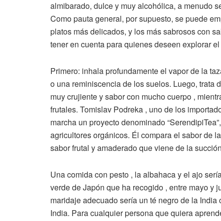
almibarado, dulce y muy alcohólica, a menudo se 
Como pauta general, por supuesto, se puede emp
platos más delicados, y los más sabrosos con sa
tener en cuenta para quienes deseen explorar el
Primero: inhala profundamente el vapor de la taza
o una reminiscencia de los suelos. Luego, trata d
muy crujiente y sabor con mucho cuerpo , mientr
frutales. Tomislav Podreka , uno de los importad
marcha un proyecto denominado “SerendipiTea”, q
agricultores orgánicos. Él compara el sabor de 
sabor frutal y amaderado que viene de la succió
Una comida con pesto , la albahaca y el ajo sería
verde de Japón que ha recogido , entre mayo y ju
maridaje adecuado sería un té negro de la India c
India. Para cualquier persona que quiera apren