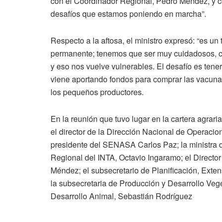
con el Coordinador Regional, Pedro Méndez, y con
desafíos que estamos poniendo en marcha”.
Respecto a la aftosa, el ministro expresó: “es 
permanente; tenemos que ser muy cuidadosos, cubr
y eso nos vuelve vulnerables. El desafío es tene
viene aportando fondos para comprar las vacunas
los pequeños productores.
En la reunión que tuvo lugar en la cartera agrari
el director de la Dirección Nacional de Operac
presidente del SENASA Carlos Paz; la ministra de
Regional del INTA, Octavio Ingaramo; el Direct
Méndez; el subsecretario de Planificación, Exte
la subsecretaria de Producción y Desarrollo Veg
Desarrollo Animal, Sebastián Rodríguez