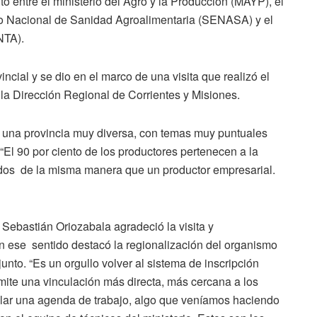
to entre el ministerio del Agro y la Producción (MAYP), el
icio Nacional de Sanidad Agroalimentaria (SENASA) y el
NTA).
vincial y se dio en el marco de una visita que realizó el
la Dirección Regional de Corrientes y Misiones.
s una provincia muy diversa, con temas muy puntuales
 “El 90 por ciento de los productores pertenecen a la
dados de la misma manera que un productor empresarial.
, Sebastián Oriozabala agradeció la visita y
ese sentido destacó la regionalización del organismo
nto. “Es un orgullo volver al sistema de inscripción
ite una vinculación más directa, más cercana a los
lar una agenda de trabajo, algo que veníamos haciendo