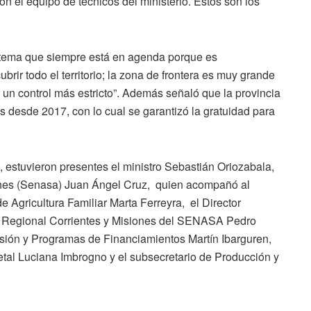
 el equipo de técnicos del ministerio. Estos son los
un tema que siempre está en agenda porque es
ir todo el territorio; la zona de frontera es muy grande
r un control más estricto”. Además señaló que la provincia
 desde 2017, con lo cual se garantizó la gratuidad para
a, estuvieron presentes el ministro Sebastián Oriozabala,
iones (Senasa) Juan Ángel Cruz, quien acompañó al
 Agricultura Familiar Marta Ferreyra, el Director
or Regional Corrientes y Misiones del SENASA Pedro
nsión y Programas de Financiamientos Martín Ibarguren,
etal Luciana Imbrogno y el subsecretario de Producción y