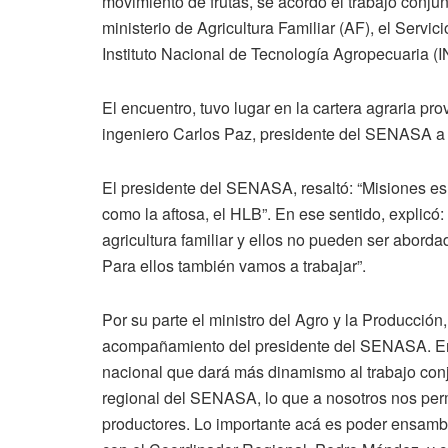
movimiento de frutas, se acordó el trabajo conjun
ministerio de Agricultura Familiar (AF), el Serv
Instituto Nacional de Tecnología Agropecuaria (I
El encuentro, tuvo lugar en la cartera agraria pro
ingeniero Carlos Paz, presidente del SENASA a 
El presidente del SENASA, resaltó: “Misiones e
como la aftosa, el HLB”. En ese sentido, explicó:
agricultura familiar y ellos no pueden ser abor
Para ellos también vamos a trabajar”.
Por su parte el ministro del Agro y la Producción
acompañamiento del presidente del SENASA. En 
nacional que dará más dinamismo al trabajo conju
regional del SENASA, lo que a nosotros nos perm
productores. Lo importante acá es poder ensamb