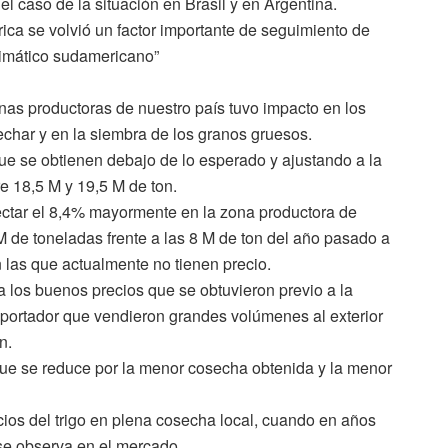
l caso de la situación en Brasil y en Argentina.
ica se volvió un factor importante de seguimiento de
limático sudamericano”
onas productoras de nuestro país tuvo impacto en los
echar y en la siembra de los granos gruesos.
que se obtienen debajo de lo esperado y ajustando a la
e 18,5 M y 19,5 M de ton.
lectar el 8,4% mayormente en la zona productora de
 de toneladas frente a las 8 M de ton del año pasado a
n las que actualmente no tienen precio.
 los buenos precios que se obtuvieron previo a la
xportador que vendieron grandes volúmenes al exterior
n.
que se reduce por la menor cosecha obtenida y la menor
cios del trigo en plena cosecha local, cuando en años
se observa en el mercado.