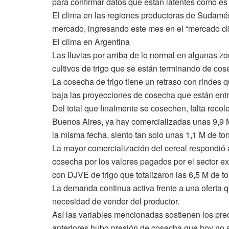
para confirmar datos que están latentes como es e
El clima en las regiones productoras de Sudamér
mercado, ingresando este mes en el “mercado c
El clima en Argentina
Las lluvias por arriba de lo normal en algunas z
cultivos de trigo que se están terminando de cos
La cosecha de trigo tiene un retraso con rindes 
baja las proyecciones de cosecha que están entr
Del total que finalmente se cosechen, falta reco
Buenos Aires, ya hay comercializadas unas 9,9 M
la misma fecha, siento tan solo unas 1,1 M de to
La mayor comercialización del cereal respondió a
cosecha por los valores pagados por el sector e
con DJVE de trigo que totalizaron las 6,5 M de to
La demanda continua activa frente a una oferta 
necesidad de vender del productor.
Así las variables mencionadas sostienen los pre
anteriores hubo presión de cosecha que hoy no 